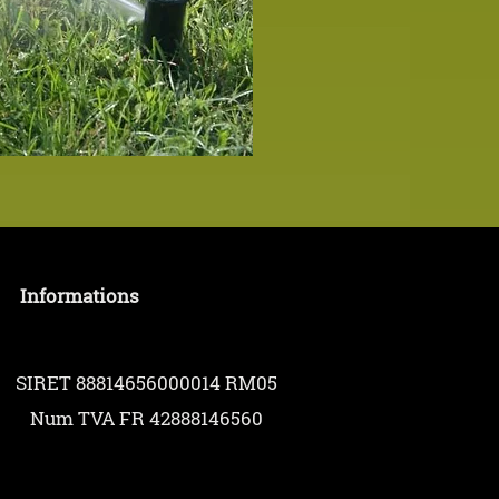
Informations
SIRET 88814656000014 RM05
Num TVA FR 42888146560