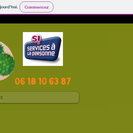
jourd'hui.
Commencez
06 18 10 63 87
ct