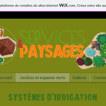
lateforme de création de sites internet
.com
. Créez votre site au
Accueil
Jardins et espaces verts
Galerie
Conta
systèmes d'irrigation